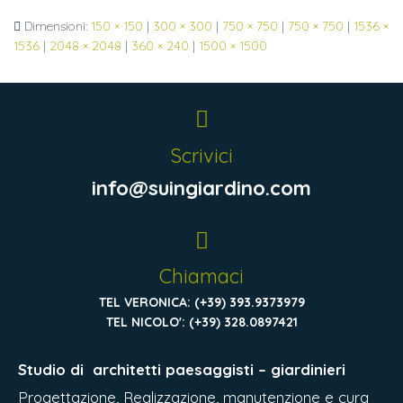
Dimensioni:
150 × 150
|
300 × 300
|
750 × 750
|
750 × 750
|
1536 ×
1536
|
2048 × 2048
|
360 × 240
|
1500 × 1500
Scrivici
info@suingiardino.com
Chiamaci
TEL VERONICA: (+39) 393.9373979
TEL NICOLO': (+39) 328.0897421
Studio di
architetti paesaggisti – giardinieri
Progettazione, Realizzazione, manutenzione e cura