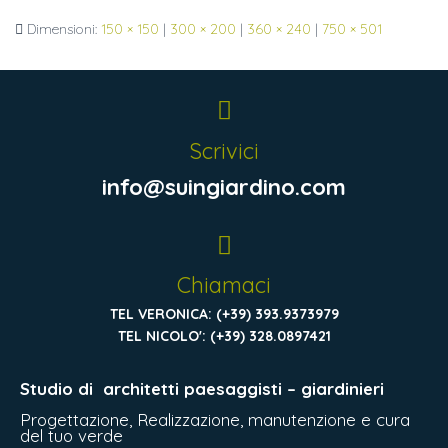
Dimensioni:
150 × 150
|
300 × 200
|
360 × 240
|
750 × 501
Scrivici
info@suingiardino.com
Chiamaci
TEL VERONICA: (+39) 393.9373979
TEL NICOLO': (+39) 328.0897421
Studio di
architetti paesaggisti – giardinieri
Progettazione, Realizzazione, manutenzione e cura
del tuo verde