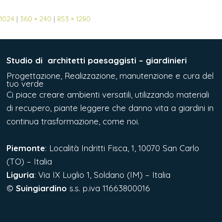
 1024
|
360 × 240
|
853 × 1280
Studio di
architetti paesaggisti – giardinieri
Progettazione, Realizzazione, manutenzione e cura del
tuo verde
Ci piace creare ambienti versatili, utilizzando materiali
di recupero, piante leggere che danno vita a giardini in
continua trasformazione, come noi.
Piemonte
: Località Indritti Fisca, 1, 10070 San Carlo
(TO) – Italia
Liguria
:
Via IX Luglio 1, Soldano (IM) – Italia
©
Suingiardino
s.s. p.iva 11663800016