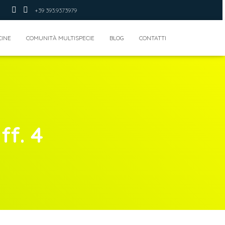
+39 393.9373979
CINE
COMUNITÀ MULTISPECIE
BLOG
CONTATTI
ff. 4