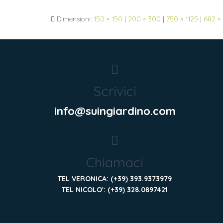
Dimensioni:
150 × 150
|
200 × 300
|
750 × 1125
|
682 ×
Scrivici
info@suingiardino.com
Chiamaci
TEL VERONICA: (+39) 393.9373979
TEL NICOLO': (+39) 328.0897421