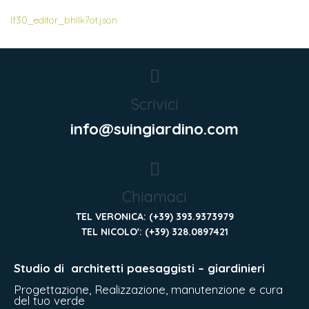
lf30_editor_bhllk7ot.json
Scrivici
info@suingiardino.com
Chiamaci
TEL VERONICA: (+39) 393.9373979
TEL NICOLO': (+39) 328.0897421
Studio di
architetti paesaggisti – giardinieri
Progettazione, Realizzazione, manutenzione e cura
del tuo verde