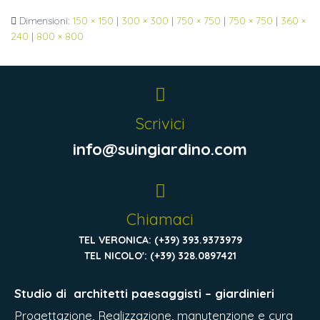
Dimensioni:
150 × 150
|
300 × 300
|
750 × 750
|
750 × 750
|
360 ×
240
|
800 × 800
Scrivici
info@suingiardino.com
Chiamaci
TEL VERONICA: (+39) 393.9373979
TEL NICOLO': (+39) 328.0897421
Studio di
architetti paesaggisti – giardinieri
Progettazione, Realizzazione, manutenzione e cura