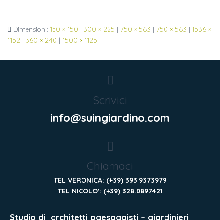
Dimensioni:
150 × 150
|
300 × 225
|
750 × 563
|
750 × 563
|
1536 ×
1152
|
360 × 240
|
1500 × 1125
Scrivici
info@suingiardino.com
Chiamaci
TEL VERONICA: (+39) 393.9373979
TEL NICOLO': (+39) 328.0897421
Studio di
architetti paesaggisti – giardinieri