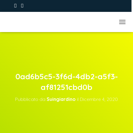
+39 393.9373979
NAVIG
0ad6b5c5-3f6d-4db2-a5f3-
af81251cbd0b
Pubblicato da
Suingiardino
il
Dicembre 4, 2020