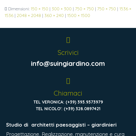
Dimensioni:
150 × 150
|
300 × 300
|
750 × 750
|
750 × 750
|
1536 ×
1536
|
2048 × 2048
|
360 × 240
|
1500 × 1500
Scrivici
info@suingiardino.com
Chiamaci
TEL VERONICA: (+39) 393.9373979
TEL NICOLO': (+39) 328.0897421
Studio di
architetti paesaggisti – giardinieri
Progettazione, Realizzazione, manutenzione e cura