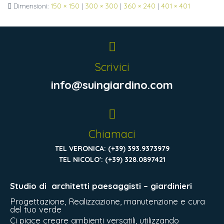
Dimensioni:
150 × 150
|
300 × 300
|
360 × 240
|
401 × 401
Scrivici
info@suingiardino.com
Chiamaci
TEL VERONICA: (+39) 393.9373979
TEL NICOLO': (+39) 328.0897421
Studio di
architetti paesaggisti – giardinieri
Progettazione, Realizzazione, manutenzione e cura
del tuo verde
Ci piace creare ambienti versatili, utilizzando