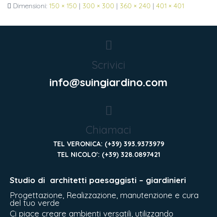
Dimensioni:
150 × 150
|
300 × 300
|
360 × 240
|
401 × 401
Scrivici
info@suingiardino.com
Chiamaci
TEL VERONICA: (+39) 393.9373979
TEL NICOLO': (+39) 328.0897421
Studio di
architetti paesaggisti – giardinieri
Progettazione, Realizzazione, manutenzione e cura
del tuo verde
Ci piace creare ambienti versatili, utilizzando