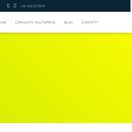
+39 393.9373979
CINE
COMUNITÀ MULTISPECIE
BLOG
CONTATTI