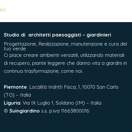
401
Studio di
architetti paesaggisti – giardinieri
Progettazione, Realizzazione, manutenzione e cura del
tuo verde
Ci piace creare ambienti versatili, utilizzando materiali
di recupero, piante leggere che danno vita a giardini in
continua trasformazione, come noi.
Piemonte
: Località Indritti Fisca, 1, 10070 San Carlo
(TO) – Italia
Liguria
:
Via IX Luglio 1, Soldano (IM) – Italia
©
Suingiardino
s.s. p.iva 11663800016