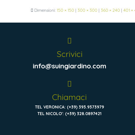
Dimensioni:
150 × 150
|
300 × 300
|
360 × 240
|
401 × 
Scrivici
info@suingiardino.com
Chiamaci
TEL VERONICA: (+39) 393.9373979
TEL NICOLO': (+39) 328.0897421