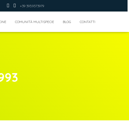
+39 393.9373979
CINE
COMUNITÀ MULTISPECIE
BLOG
CONTATTI
993