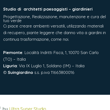
Studio di
architetti paesaggisti – giardinieri
Progettazione, Realizzazione, manutenzione e cura del
tuo verde
Ci piace creare ambienti versatili, utilizzando materiali
di recupero, piante leggere che danno vita a giardini in
continua trasformazione, come noi.
Piemonte
: Località Indritti Fisca, 1, 10070 San Carlo
(TO) – Italia
Liguria
:
Via IX Luglio 1, Soldano (IM) – Italia
©
Suingiardino
s.s. p.iva 11663800016
♡
by
Ultra Super Studio