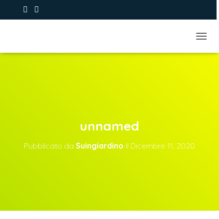
+39 393.9373979
NAVIG
unnamed
Pubblicato da
Suingiardino
il
Dicembre 11, 2020