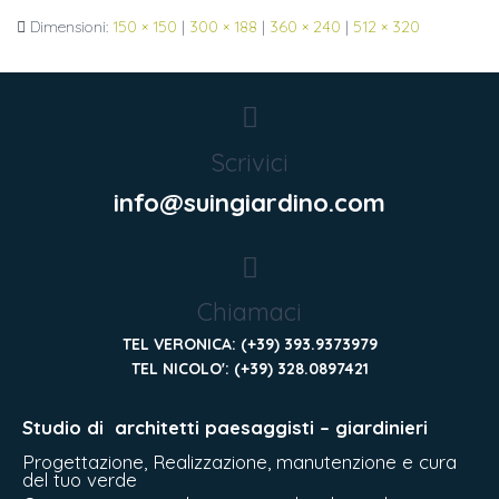
Dimensioni:
150 × 150
|
300 × 188
|
360 × 240
|
512 × 320
Scrivici
info@suingiardino.com
Chiamaci
TEL VERONICA: (+39) 393.9373979
TEL NICOLO': (+39) 328.0897421
Studio di
architetti paesaggisti – giardinieri
Progettazione, Realizzazione, manutenzione e cura
del tuo verde