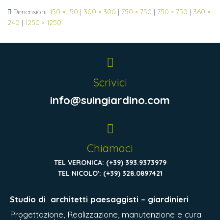
Dimensioni:
150 × 150
|
300 × 300
|
750 × 750
|
750 × 750
|
360 ×
240
|
1250 × 1250
Scrivici
info@suingiardino.com
Chiamaci
TEL VERONICA: (+39) 393.9373979
TEL NICOLO': (+39) 328.0897421
Studio di
architetti paesaggisti – giardinieri
Progettazione, Realizzazione, manutenzione e cura