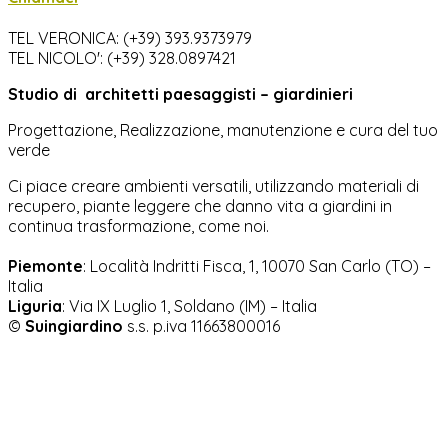
TEL VERONICA: (+39) 393.9373979
TEL NICOLO': (+39) 328.0897421
Studio di
architetti paesaggisti – giardinieri
Progettazione, Realizzazione, manutenzione e cura del tuo
verde
Ci piace creare ambienti versatili, utilizzando materiali di
recupero, piante leggere che danno vita a giardini in
continua trasformazione, come noi.
Piemonte
: Località Indritti Fisca, 1, 10070 San Carlo (TO) –
Italia
Liguria
:
Via IX Luglio 1, Soldano (IM) – Italia
©
Suingiardino
s.s. p.iva 11663800016