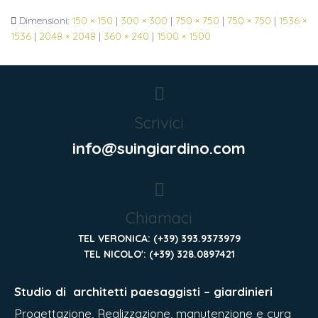
Dimensioni:
150 × 150
|
300 × 300
|
750 × 750
|
750 × 750
|
1536 ×
1536
|
2048 × 2048
|
360 × 240
|
1500 × 1500
Scrivici
info@suingiardino.com
Chiamaci
TEL VERONICA: (+39) 393.9373979
TEL NICOLO': (+39) 328.0897421
Studio di
architetti paesaggisti – giardinieri
Progettazione, Realizzazione, manutenzione e cura