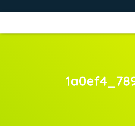
1a0ef4_78