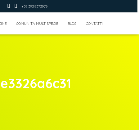
+39 393.9373979
CINE
COMUNITÀ MULTISPECIE
BLOG
CONTATTI
e3326a6c31