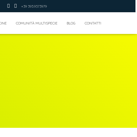
+39 393.9373979
CINE
COMUNITÀ MULTISPECIE
BLOG
CONTATTI