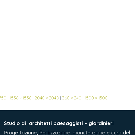
 750
|
1536 × 1536
|
2048 × 2048
|
360 × 240
|
1500 × 1500
Studio di
architetti paesaggisti – giardinieri
Progettazione, Realizzazione, manutenzione e cura del