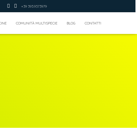
+39 393.9373979
CINE
COMUNITÀ MULTISPECIE
BLOG
CONTATTI