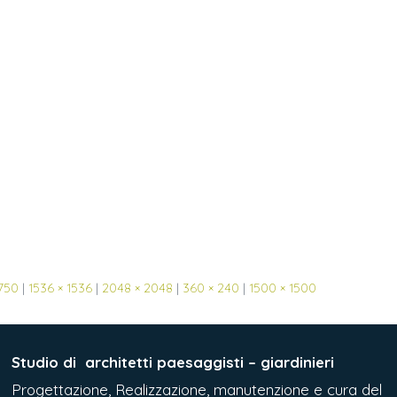
 750
|
1536 × 1536
|
2048 × 2048
|
360 × 240
|
1500 × 1500
Studio di
architetti paesaggisti – giardinieri
Progettazione, Realizzazione, manutenzione e cura del