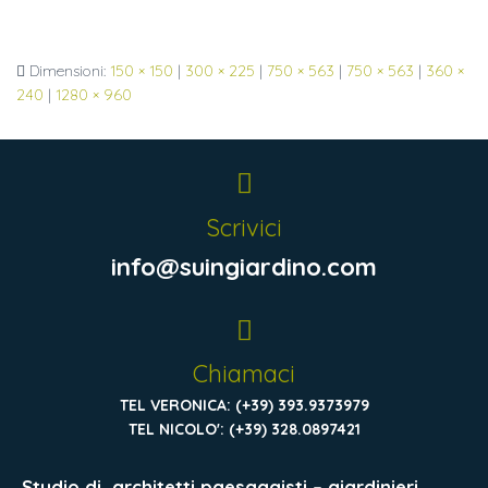
Dimensioni:
150 × 150
|
300 × 225
|
750 × 563
|
750 × 563
|
360 ×
240
|
1280 × 960
Scrivici
info@suingiardino.com
Chiamaci
TEL VERONICA: (+39) 393.9373979
TEL NICOLO': (+39) 328.0897421
Studio di
architetti paesaggisti – giardinieri