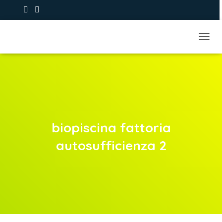
+39 393.9373979
NAVIG
biopiscina fattoria
autosufficienza 2