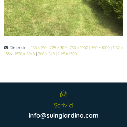
Dimensioni:
150 × 150
|
225 × 300
|
750 × 1000
|
750 × 1000
|
1152 ×
1536
|
1536 × 2048
|
360 × 240
|
1125 × 1500
Scrivici
info@suingiardino.com