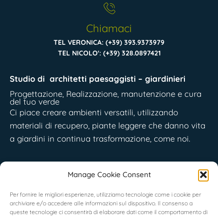
Chiamaci
TEL VERONICA: (+39) 393.9373979
TEL NICOLO': (+39) 328.0897421
Studio di
architetti paesaggisti – giardinieri
Progettazione, Realizzazione, manutenzione e cura
del tuo verde
Ci piace creare ambienti versatili, utilizzando
materiali di recupero, piante leggere che danno vita
a giardini in continua trasformazione, come noi.
Piemonte
: Località Indritti Fisca, 1, 10070 San Carlo
Manage Cookie Consent
(TO) – Italia
Liguria
:
Via IX Luglio 1, Soldano (IM) – Italia
Per fornire le migliori esperienze, utilizziamo tecnologie come i cookie per
©
Suingiardino
s.s. p.iva 11663800016
archiviare e/o accedere alle informazioni sul dispositivo. Il consenso a
queste tecnologie ci consentirà di elaborare dati come il comportamento di