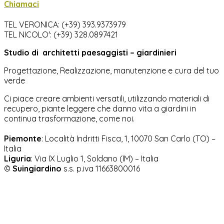
Chiamaci
TEL VERONICA: (+39) 393.9373979
TEL NICOLO': (+39) 328.0897421
Studio di
architetti paesaggisti – giardinieri
Progettazione, Realizzazione, manutenzione e cura del tuo
verde
Ci piace creare ambienti versatili, utilizzando materiali di
recupero, piante leggere che danno vita a giardini in
continua trasformazione, come noi.
Piemonte
: Località Indritti Fisca, 1, 10070 San Carlo (TO) –
Italia
Liguria
:
Via IX Luglio 1, Soldano (IM) – Italia
©
Suingiardino
s.s. p.iva 11663800016