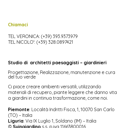
Chiamaci
TEL VERONICA: (+39) 393.9373979
TEL NICOLO': (+39) 328.0897421
Studio di
architetti paesaggisti – giardinieri
Progettazione, Realizzazione, manutenzione e cura
del tuo verde
Ci piace creare ambienti versatili, utilizzando
materiali di recupero, piante leggere che danno vita
a giardini in continua trasformazione, come noi.
Piemonte
: Località Indritti Fisca, 1, 10070 San Carlo
(TO) – Italia
Liguria
:
Via IX Luglio 1, Soldano (IM) – Italia
©
Suingiardino
s.s. p.iva 11663800016