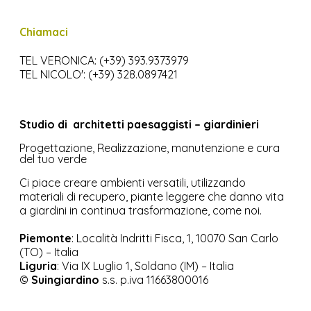
Chiamaci
TEL VERONICA: (+39) 393.9373979
TEL NICOLO': (+39) 328.0897421
Studio di
architetti paesaggisti – giardinieri
Progettazione, Realizzazione, manutenzione e cura
del tuo verde
Ci piace creare ambienti versatili, utilizzando
materiali di recupero, piante leggere che danno vita
a giardini in continua trasformazione, come noi.
Piemonte
: Località Indritti Fisca, 1, 10070 San Carlo
(TO) – Italia
Liguria
:
Via IX Luglio 1, Soldano (IM) – Italia
©
Suingiardino
s.s. p.iva 11663800016