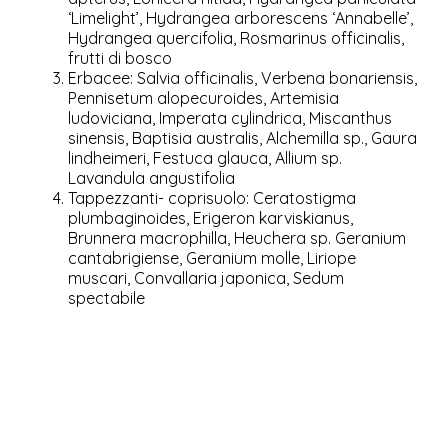
‘Limelight’, Hydrangea arborescens ‘Annabelle’,
Hydrangea quercifolia, Rosmarinus officinalis,
frutti di bosco
Erbacee: Salvia officinalis, Verbena bonariensis,
Pennisetum alopecuroides, Artemisia
ludoviciana, Imperata cylindrica, Miscanthus
sinensis, Baptisia australis, Alchemilla sp., Gaura
lindheimeri, Festuca glauca, Allium sp.
Lavandula angustifolia
Tappezzanti- coprisuolo: Ceratostigma
plumbaginoides, Erigeron karviskianus,
Brunnera macrophilla, Heuchera sp. Geranium
cantabrigiense, Geranium molle, Liriope
muscari, Convallaria japonica, Sedum
spectabile