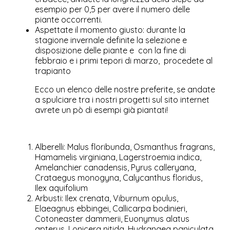
esempio per 0,5 per avere il numero delle
piante occorrenti.
Aspettate il momento giusto: durante la
stagione invernale definite la selezione e
disposizione delle piante e con la fine di
febbraio e i primi tepori di marzo, procedete al
trapianto
Ecco un elenco delle nostre preferite, se andate
a spulciare tra i nostri progetti sul sito internet
avrete un pò di esempi già piantati!
Alberelli: Malus floribunda, Osmanthus fragrans,
Hamamelis virginiana, Lagerstroemia indica,
Amelanchier canadensis, Pyrus calleryana,
Crataegus monogyna, Calycanthus floridus,
Ilex aquifolium
Arbusti: Ilex crenata, Viburnum opulus,
Elaeagnus ebbingei, Callicarpa bodinieri,
Cotoneaster dammerii, Euonymus alatus
apterus, Lonicera nitida, Hydrangea paniculata