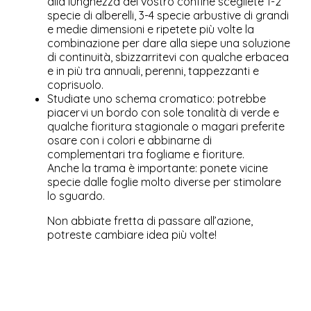
alla lunghezza del vostro confine scegliete 1-2
specie di alberelli, 3-4 specie arbustive di grandi
e medie dimensioni e ripetete più volte la
combinazione per dare alla siepe una soluzione
di continuità, sbizzarritevi con qualche erbacea
e in più tra annuali, perenni, tappezzanti e
coprisuolo.
Studiate uno schema cromatico: potrebbe
piacervi un bordo con sole tonalità di verde e
qualche fioritura stagionale o magari preferite
osare con i colori e abbinarne di
complementari tra fogliame e fioriture.
Anche la trama è importante: ponete vicine
specie dalle foglie molto diverse per stimolare
lo sguardo.
Non abbiate fretta di passare all’azione,
potreste cambiare idea più volte!