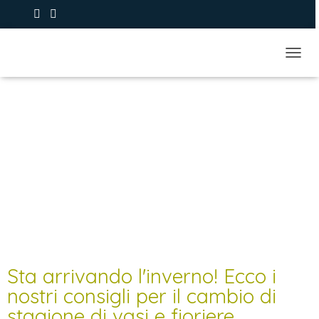
+39 393.9373979
NAVIG
Sta arrivando l'inverno! Ecco i
nostri consigli per il cambio di
stagione di vasi e fioriere.