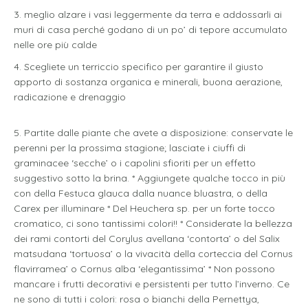
3. meglio alzare i vasi leggermente da terra e addossarli ai
muri di casa perché godano di un po’ di tepore accumulato
nelle ore più calde
4. Scegliete un terriccio specifico per garantire il giusto
apporto di sostanza organica e minerali, buona aerazione,
radicazione e drenaggio
5. Partite dalle piante che avete a disposizione: conservate le
perenni per la prossima stagione; lasciate i ciuffi di
graminacee ‘secche’ o i capolini sfioriti per un effetto
suggestivo sotto la brina. * Aggiungete qualche tocco in più
con della Festuca glauca dalla nuance bluastra, o della
Carex per illuminare * Del Heuchera sp. per un forte tocco
cromatico, ci sono tantissimi colori!! * Considerate la bellezza
dei rami contorti del Corylus avellana ‘contorta’ o del Salix
matsudana ‘tortuosa’ o la vivacità della corteccia del Cornus
flavirramea’ o Cornus alba ‘elegantissima’ * Non possono
mancare i frutti decorativi e persistenti per tutto l’inverno. Ce
ne sono di tutti i colori: rosa o bianchi della Pernettya,