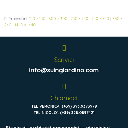
Dimensioni:
150 × 150
|
300 × 300
|
750 × 750
|
750 × 750
|
360 ×
240
|
1440 × 1440
Scrivici
info@suingiardino.com
Chiamaci
TEL VERONICA: (+39) 393.9373979
TEL NICOLO': (+39) 328.0897421
Studio di
architetti paesaggisti – giardinieri