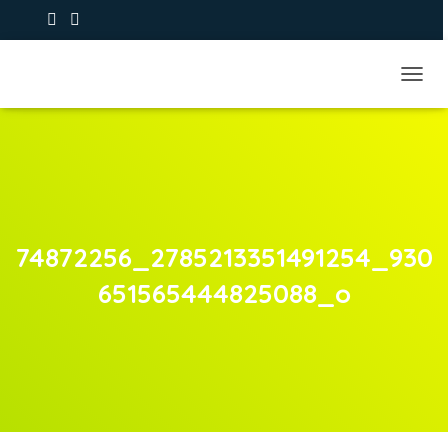
+39 393.9373979
NAVIG
74872256_2785213351491254_930
651565444825088_o