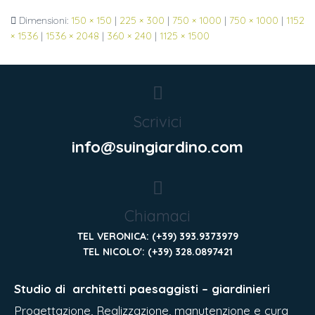
Dimensioni:
150 × 150
|
225 × 300
|
750 × 1000
|
750 × 1000
|
1152
× 1536
|
1536 × 2048
|
360 × 240
|
1125 × 1500
Scrivici
info@suingiardino.com
Chiamaci
TEL VERONICA: (+39) 393.9373979
TEL NICOLO': (+39) 328.0897421
Studio di
architetti paesaggisti – giardinieri
Progettazione, Realizzazione, manutenzione e cura